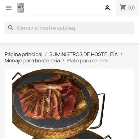
shopping_cart


(0)
search
Pàgina principal
SUMINISTROS DE HOSTELEÍA
Menaje para hostelería
Plato para carnes