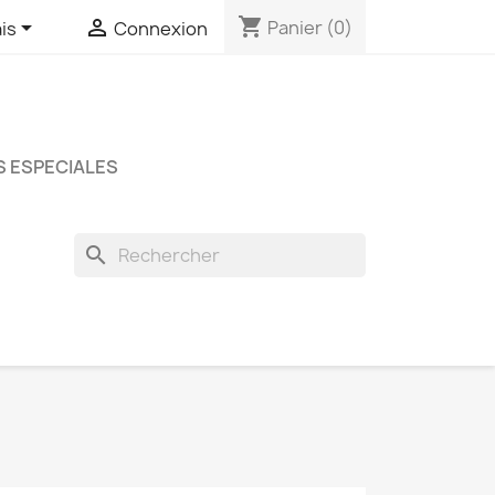
shopping_cart


Panier
(0)
is
Connexion
 ESPECIALES
search