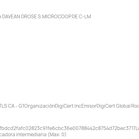
d de DAVEAN DROSE S.MICROCOOP.DE C-LM
S CA - G1OrganizaciónDigiCert IncEmisorDigiCert Global Roo
bfbdcd2fafc02823c91fe6cbc36e00788442c8754d72bec37
icadora intermediaria (Max: 0)