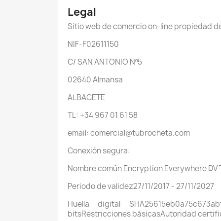
Legal
Sitio web de comercio on-line propieda
NIF-F02611150
C/ SAN ANTONIO Nº5
02640 Almansa
ALBACETE
TL: +34 967 01 61 58
email: comercial@tubrocheta.com
Conexión segura:
Nombre común Encryption Everywhere DV TL
Periodo de validez27/11/2017 - 27/11/2027
Huella digital SHA25615eb0a75c673a
bitsRestricciones básicasAutoridad certif