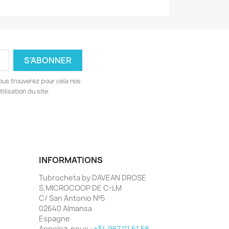
ous trouverez pour cela nos
ilisation du site.
INFORMATIONS
Tubrocheta by DAVEAN DROSE
S.MICROCOOP DE C-LM
C/ San Antonio Nº5
02640 Almansa
Espagne
Appelez-nous :
+34 967 01 61 58