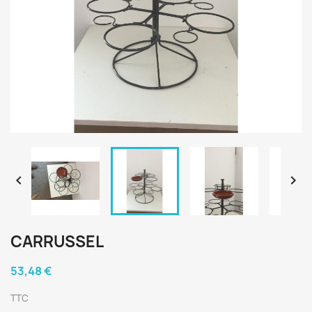


CARRUSSEL
53,48 €
TTC