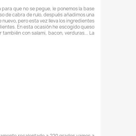
a para que no se pegue, le ponemos la base
so de cabra de rulo, después añadimos una
nuevo, pero esta vez lleva los ingredientes
dientes. En esta ocasión he escogido queso
también con salami, bacon, verduras... La
reviamente recalentado a 220 grados vamos a