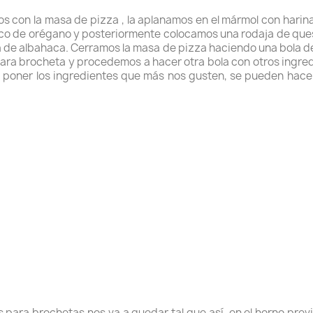
s con la masa de pizza , la aplanamos en el mármol con harin
co de orégano y posteriormente colocamos una rodaja de que
 de albahaca. Cerramos la masa de pizza haciendo una bola de 
ara brocheta y procedemos a hacer otra bola con otros ingre
 poner los ingredientes que más nos gusten, se pueden hacer 
hos para brochetas nos va a quedar tal que así, en el horno p